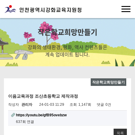
작은학교희망만들기
강화의 생태환경, 평화, 역사 컨텐츠들은
계속 업데이트 됩니다.
작은학교희망만들기
이음교육과정 조산초등학교 제작과정
작성자
관리자
24-01-03 11:29
조회
1,147회
댓글
0건
https://youtu.be/gfB95ovebzw
637회 연결
목록