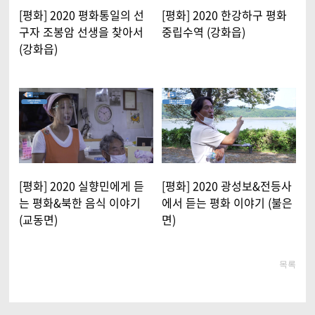
[평화] 2020 평화통일의 선
[평화] 2020 한강하구 평화
구자 조봉암 선생을 찾아서
중립수역 (강화읍)
(강화읍)
[평화] 2020 실향민에게 듣
[평화] 2020 광성보&전등사
는 평화&북한 음식 이야기
에서 듣는 평화 이야기 (불은
(교동면)
면)
목록