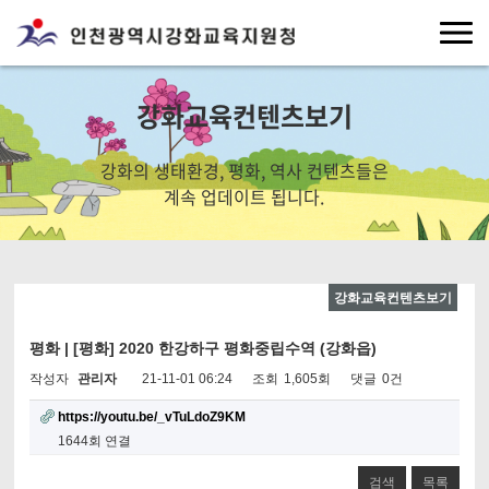
강화교육컨텐츠보기
강화의 생태환경, 평화, 역사 컨텐츠들은
계속 업데이트 됩니다.
강화교육컨텐츠보기
평화 | [평화] 2020 한강하구 평화중립수역 (강화읍)
작성자
관리자
21-11-01 06:24
조회
1,605회
댓글
0건
https://youtu.be/_vTuLdoZ9KM
1644회 연결
검색
목록