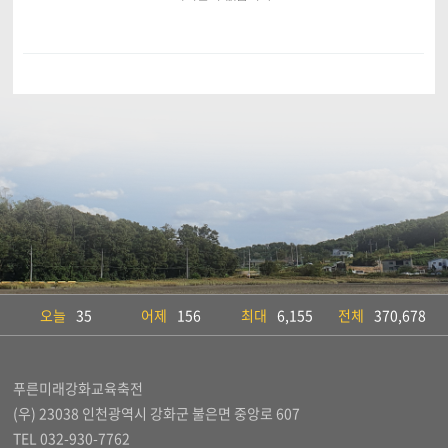
오늘
35
어제
156
최대
6,155
전체
370,678
푸른미래강화교육축전
(우) 23038 인천광역시 강화군 불은면 중앙로 607
TEL 032-930-7762