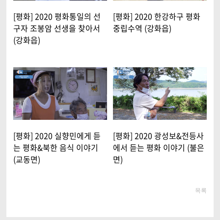
[평화] 2020 평화통일의 선
[평화] 2020 한강하구 평화
구자 조봉암 선생을 찾아서
중립수역 (강화읍)
(강화읍)
[평화] 2020 실향민에게 듣
[평화] 2020 광성보&전등사
는 평화&북한 음식 이야기
에서 듣는 평화 이야기 (불은
(교동면)
면)
목록