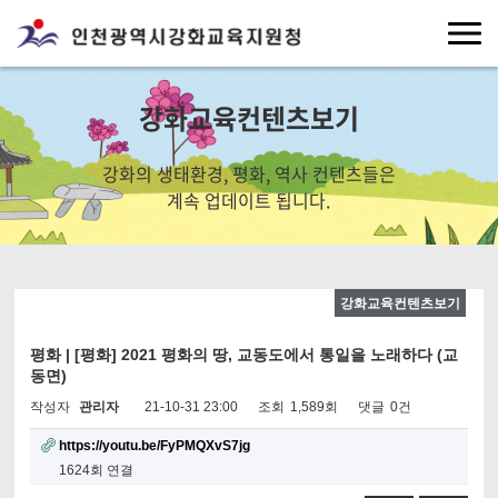
강화교육컨텐츠보기
강화의 생태환경, 평화, 역사 컨텐츠들은
계속 업데이트 됩니다.
강화교육컨텐츠보기
평화 | [평화] 2021 평화의 땅, 교동도에서 통일을 노래하다 (교
동면)
작성자
관리자
21-10-31 23:00
조회
1,589회
댓글
0건
https://youtu.be/FyPMQXvS7jg
1624회 연결