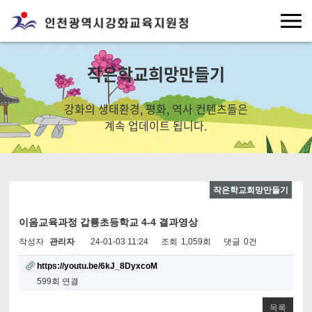
작은학교희망만들기
강화의 생태환경, 평화, 역사 컨텐츠들은
계속 업데이트 됩니다.
작은학교희망만들기
이음교육과정 갑룡초등학교 4-4 결과영상
작성자
관리자
24-01-03 11:24
조회
1,059회
댓글
0건
https://youtu.be/6kJ_8DyxcoM
599회 연결
목록