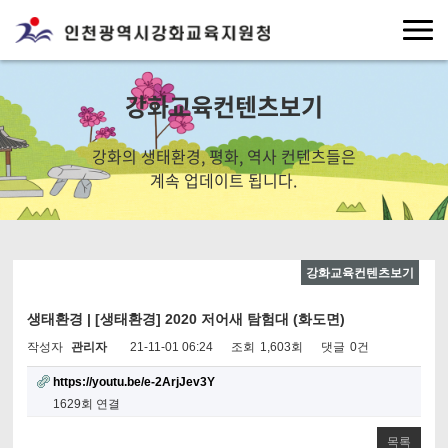
강화교육컨텐츠보기
강화의 생태환경, 평화, 역사 컨텐츠들은
계속 업데이트 됩니다.
강화교육컨텐츠보기
생태환경 | [생태환경] 2020 저어새 탐험대 (화도면)
작성자
관리자
21-11-01 06:24
조회
1,603회
댓글
0건
https://youtu.be/e-2ArjJev3Y
1629회 연결
목록