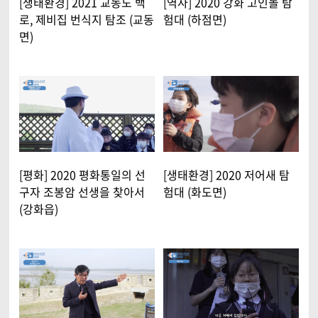
[생태환경] 2021 교동도 백
[역사] 2020 강화 고인돌 탐
로, 제비집 번식지 탐조 (교동
험대 (하점면)
면)
[평화] 2020 평화통일의 선
[생태환경] 2020 저어새 탐
구자 조봉암 선생을 찾아서
험대 (화도면)
(강화읍)