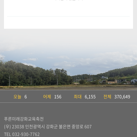
오늘
6
어제
156
최대
6,155
전체
370,649
푸른미래강화교육축전
(우) 23038 인천광역시 강화군 불은면 중앙로 607
TEL 032-930-7762