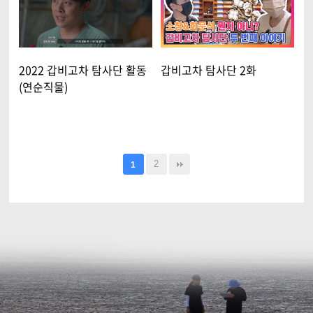
2022 갑비고차 탐사단 활동
갑비고차 탐사단 2화
(연순직물)
2
1