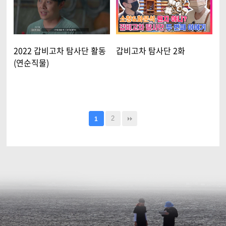
2022 갑비고차 탐사단 활동
갑비고차 탐사단 2화
(연순직물)
2
1